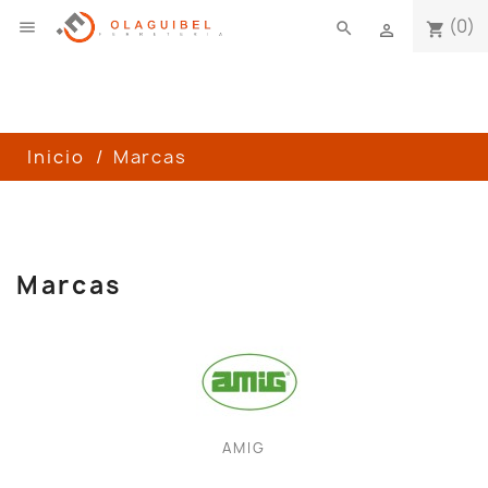
(0)

search
shopping_cart

Inicio
Marcas
Marcas
AMIG