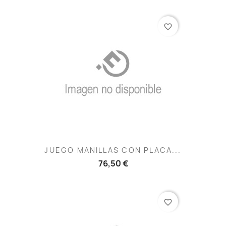
favorite_border
JUEGO MANILLAS CON PLACA...
76,50 €
favorite_border