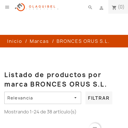
(0)

search
shopping_cart

Inicio
Marcas
BRONCES ORUS S.L.
Listado de productos por
marca BRONCES ORUS S.L.
FILTRAR
Relevancia

Mostrando 1-24 de 38 artículo(s)