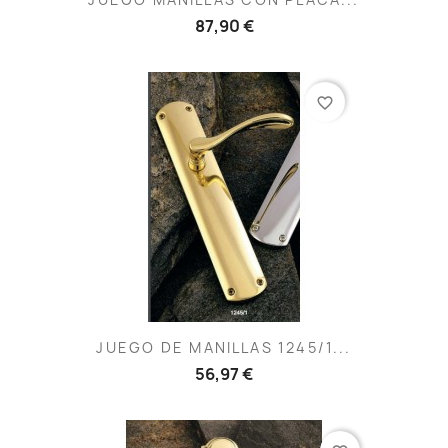
87,90 €
favorite_border
JUEGO DE MANILLAS 1245/1...
56,97 €