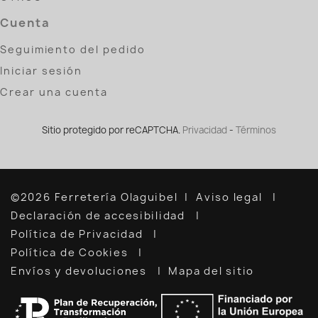
Cuenta
Seguimiento del pedido
Iniciar sesión
Crear una cuenta
Sitio protegido por reCAPTCHA.
Privacidad
-
Términos
©2026 Ferretería Olaguibel
Aviso legal
Declaración de accesibilidad
Política de Privacidad
Política de Cookies
Envíos y devoluciones
Mapa del sitio