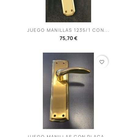
JUEGO MANILLAS 1235/1 CON...
75,70 €
favorite_border
JUEGO MANILLAS CON PLACA...