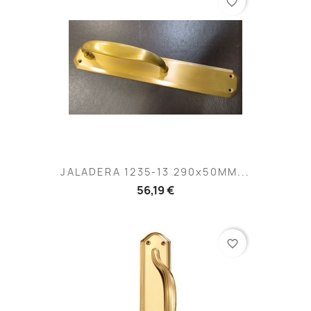
favorite_border
JALADERA 1235-13 290x50MM...
56,19 €
favorite_border