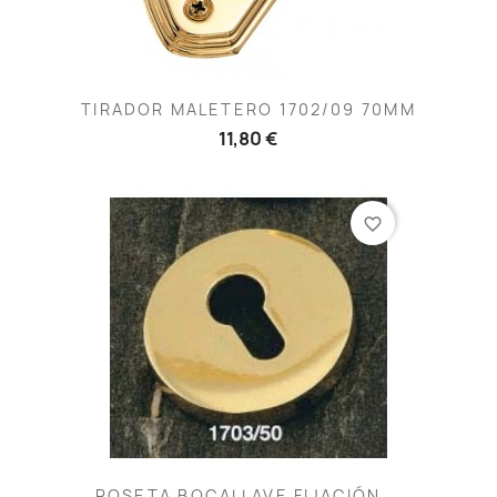
TIRADOR MALETERO 1702/09 70MM
11,80 €
favorite_border
ROSETA BOCALLAVE FIJACIÓN...