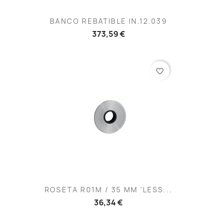
BANCO REBATIBLE IN.12.039
373,59 €
favorite_border
ROSETA R01M / 35 MM 'LESS...
36,34 €