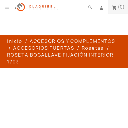
(0)

search
shopping_cart

Inicio
ACCESORIOS Y COMPLEMENTOS
ACCESORIOS PUERTAS
Rosetas
ROSETA BOCALLAVE FIJACIÓN INTERIOR
1703