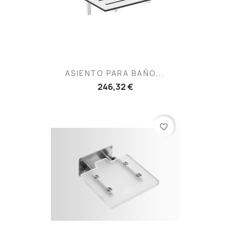
ASIENTO PARA BAÑO...
246,32 €
favorite_border