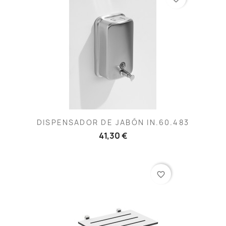
DISPENSADOR DE JABÓN IN.60.483
41,30 €
favorite_border