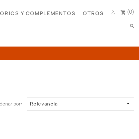
(0)

shopping_cart
ORIOS Y COMPLEMENTOS
OTROS
search
denar por:
Relevancia
