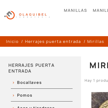
MANILLAS
MANIL
Inicio
Herrajes puerta entrada
Mirillas
MIR
HERRAJES PUERTA
ENTRADA
Hay 1 prod
Bocallaves
Pomos