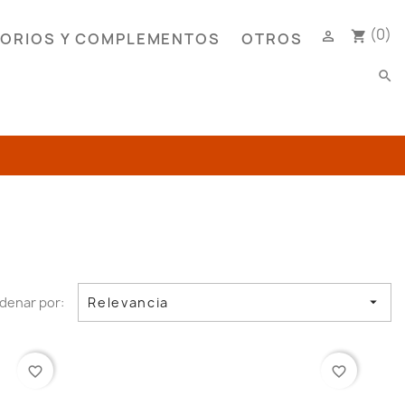
(0)

shopping_cart
ORIOS Y COMPLEMENTOS
OTROS
search
denar por:
Relevancia

favorite_border
favorite_border