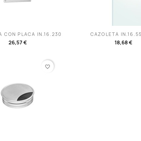
Vista rápida
Vista rápida


 CON PLACA IN.16.230
CAZOLETA IN.16.55
26,57 €
18,68 €
favorite_border