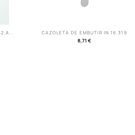
Vista rápida

2.A...
CAZOLETA DE EMBUTIR IN.16.319
8,71 €