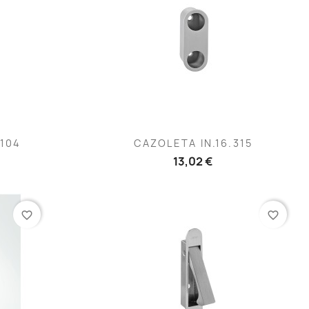
Vista rápida

.104
CAZOLETA IN.16.315
13,02 €
favorite_border
favorite_border