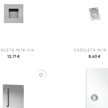
Vista rápida
Vista rápida


OLETA IN.16.414
CAZOLETA IN.16
12,71 €
8,40 €
favorite_border