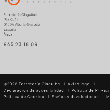
Ferretería Olaguibel
Pio XII, 15
01004 Vitoria-Gasteiz
España
Álava
945 23 18 09
©2026 Ferretería Olaguibel
Aviso legal
Declaración de accesibilidad
Política de Priva
Política de Cookies
Envíos y devoluciones
M