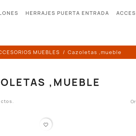
LONES
HERRAJES PUERTA ENTRADA
ACCES
CCESORIOS MUEBLES
Cazoletas ,mueble
OLETAS ,MUEBLE
uctos.
Or
favorite_border