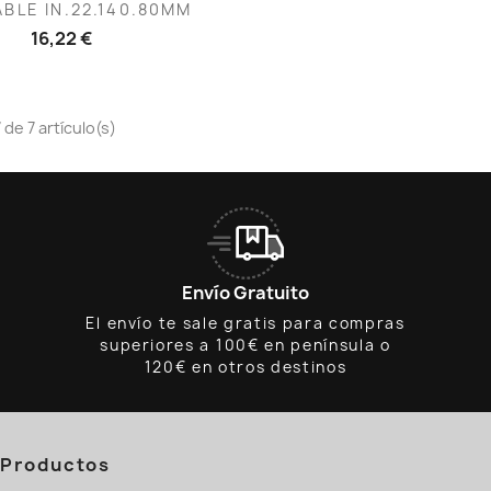
Vista rápida

BLE IN.22.140.80MM
16,22 €
de 7 artículo(s)
Envío Gratuito
El envío te sale gratis para compras
superiores a 100€ en península o
120€ en otros destinos
Productos