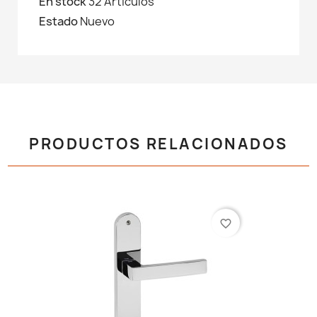
En stock
32 Artículos
Estado
Nuevo
PRODUCTOS RELACIONADOS
favorite_border