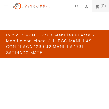
(0)

search
shopping_cart

Inicio
MANILLAS
Manillas Puerta
Manilla con placa
JUEGO MANILLAS
CON PLACA 1230/J2 MANILLA 1731
SATINADO MATE