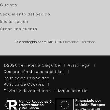
Cuenta
Seguimiento del pedido
Iniciar sesión
Crear una cuenta
Sitio protegido por reCAPTCHA.
Privacidad
-
Términos
©2026 Ferretería Olaguibel
Aviso legal
Declaración de accesibilidad
Política de Privacidad
Política de Cookies
Envíos y devoluciones
Mapa del sitio