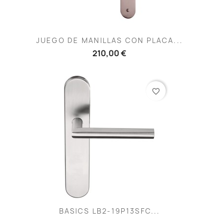
JUEGO DE MANILLAS CON PLACA...
210,00 €
favorite_border
BASICS LB2-19P13SFC...