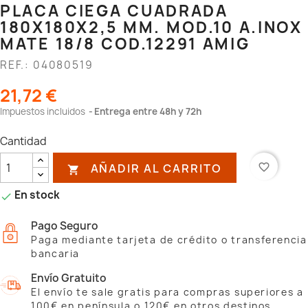
PLACA CIEGA CUADRADA
180X180X2,5 MM. MOD.10 A.INOX
MATE 18/8 COD.12291 AMIG
REF.: 04080519
21,72 €
Impuestos incluidos
Entrega entre 48h y 72h
Cantidad
AÑADIR AL CARRITO
favorite_border

En stock

Pago Seguro
Paga mediante tarjeta de crédito o transferencia
bancaria
Envío Gratuito
El envío te sale gratis para compras superiores a
100€ en península o 120€ en otros destinos