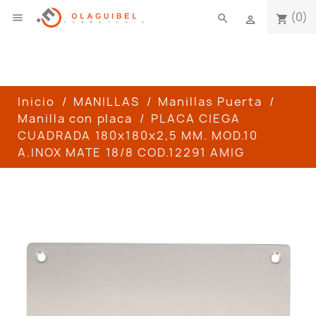
(0)

search
shopping_cart

Inicio
MANILLAS
Manillas Puerta
Manilla con placa
PLACA CIEGA
CUADRADA 180x180x2,5 MM. MOD.10
A.INOX MATE 18/8 COD.12291 AMIG