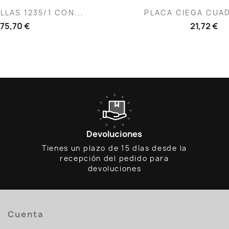
ista rápida
Vista rápid

LLAS 1235/1 CON...
PLACA CIEGA CUAD
75,70 €
21,72 €
Devoluciones
Tienes un plazo de 15 días desde la
recepción del pedido para
devoluciones
Cuenta