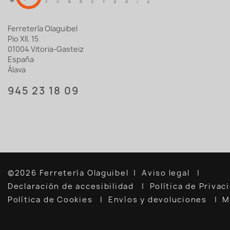
Ferretería Olaguibel
Pio XII, 15
01004 Vitoria-Gasteiz
España
Álava
945 23 18 09
©2026 Ferretería Olaguibel
Aviso legal
Declaración de accesibilidad
Política de Priva
Política de Cookies
Envíos y devoluciones
M