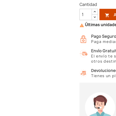
Cantidad

Últimas unidade

Pago Segur
Paga median
Envío Gratui
El envío te
otros desti
Devolucione
Tienes un p