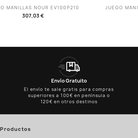
Vista rápida
V


O MANILLAS NOUR EV100P210
JUEGO MANI
307,03 €
Envío Gratuito
El envío te sale gratis para compras
superiores a 100€ en península o
120€ en otros destinos
Productos