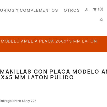
(0)

shopping_cart
ORIOS Y COMPLEMENTOS
OTROS
search
 MODELO AMELIA PLACA 268x45 MM LATON
 MANILLAS CON PLACA MODELO A
8X45 MM LATON PULIDO
Entrega entre 48h y 72h