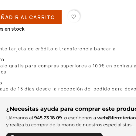
AÑADIR AL CARRITO
favorite_border
s en stock
o
te tarjeta de crédito o transferencia bancaria
to
 sale gratis para compras superiores a 100€ en penínsul
nos
s
lazo de 15 días desde la recepción del pedido para dev