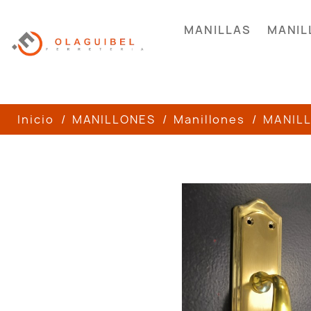
MANILLAS
MANIL
Inicio
MANILLONES
Manillones
MANILL