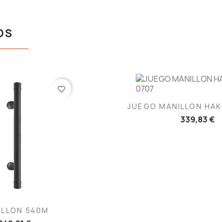
OS
favorite_border
Vista rápid

JUEGO MANILLON HAK
339,83 €
ista rápida
ILLON 540M