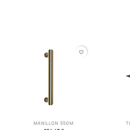
favorite_border
Vista rápida

MANILLON 550M
T