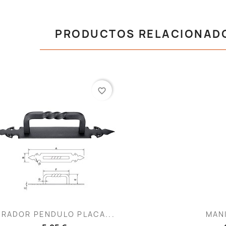
PRODUCTOS RELACIONAD
favorite_border
Vista rápida
V


IRADOR PENDULO PLACA...
MAN