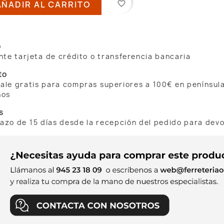
AÑADIR AL CARRITO
favorite_border
o
te tarjeta de crédito o transferencia bancaria
to
 sale gratis para compras superiores a 100€ en penínsul
nos
s
lazo de 15 días desde la recepción del pedido para dev