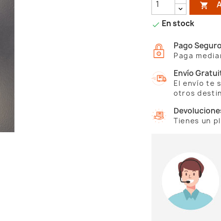

En stock

Pago Segur
Paga median
Envío Gratui
El envío te
otros desti
Devolucione
Tienes un p