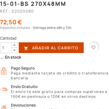
15-01-BS 270X48MM
REF.: 02020080
72,50 €
Impuestos incluidos
Entrega entre 48h y 72h
Cantidad
AÑADIR AL CARRITO
favorite_border

En stock

Pago Seguro
Paga mediante tarjeta de crédito o transferencia
bancaria
Envío Gratuito
El envío te sale gratis para compras superiores a
100€ en península o 120€ en otros destinos
Devoluciones