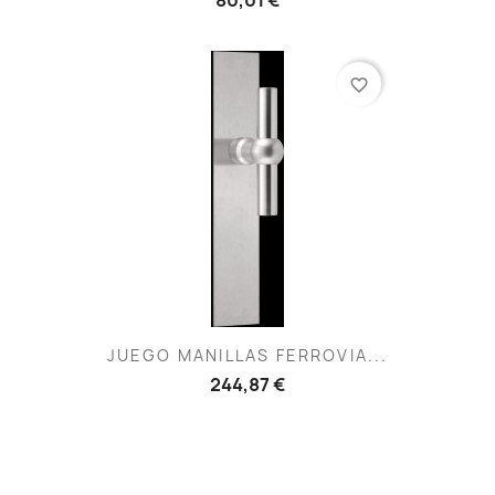
favorite_border
JUEGO MANILLAS FERROVIA...
244,87 €