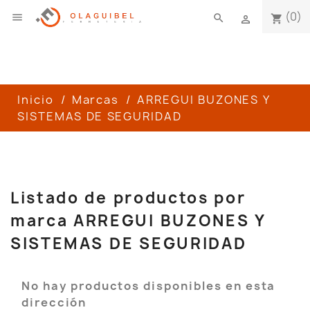
(0)

search
shopping_cart

Inicio
Marcas
ARREGUI BUZONES Y
SISTEMAS DE SEGURIDAD
Listado de productos por
marca ARREGUI BUZONES Y
SISTEMAS DE SEGURIDAD
No hay productos disponibles en esta
dirección