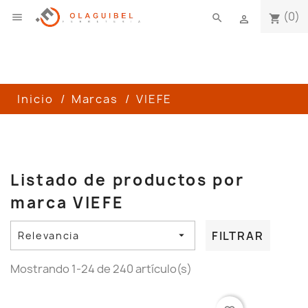
(0)

search
shopping_cart

Inicio
Marcas
VIEFE
Listado de productos por
marca VIEFE
FILTRAR
Relevancia

Mostrando 1-24 de 240 artículo(s)