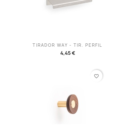
TIRADOR WAY - TIR. PERFIL
4,45 €
favorite_border