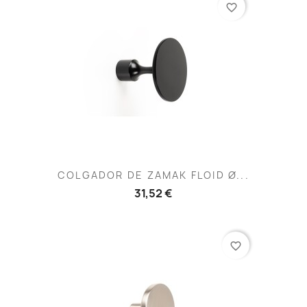
favorite_border
COLGADOR DE ZAMAK FLOID Ø...
31,52 €
favorite_border