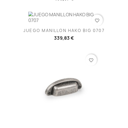
favorite_border
JUEGO MANILLON HAKO BIG 0707
339,83 €
favorite_border