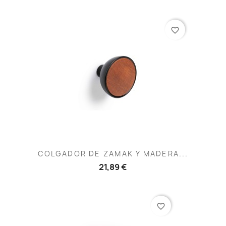
favorite_border
COLGADOR DE ZAMAK Y MADERA...
21,89 €
favorite_border