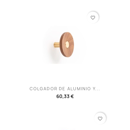
favorite_border
COLGADOR DE ALUMINIO Y...
60,33 €
favorite_border