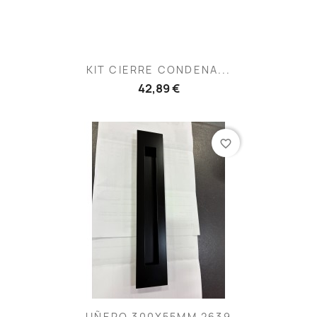
KIT CIERRE CONDENA...
42,89 €
favorite_border
UÑERO 300X55MM 2639