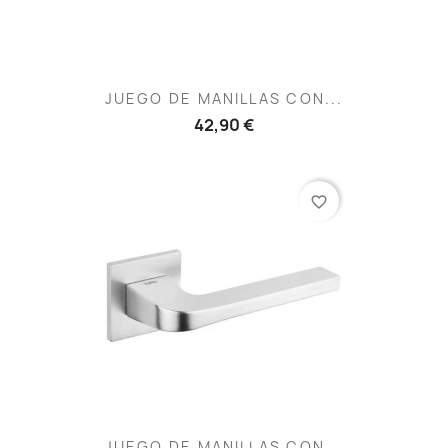
JUEGO DE MANILLAS CON...
42,90 €
favorite_border
JUEGO DE MANILLAS CON...