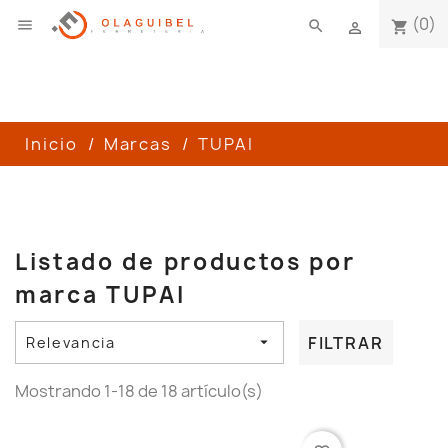
(0)

search
shopping_cart

Inicio
Marcas
TUPAI
Listado de productos por
marca TUPAI
FILTRAR
Relevancia

Mostrando 1-18 de 18 artículo(s)