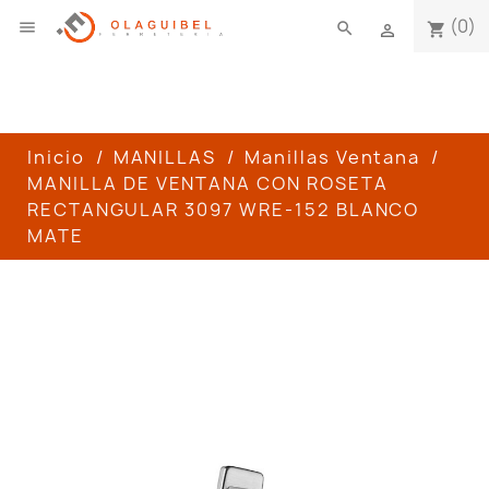
(0)

search
shopping_cart

Inicio
MANILLAS
Manillas Ventana
MANILLA DE VENTANA CON ROSETA
RECTANGULAR 3097 WRE-152 BLANCO
MATE