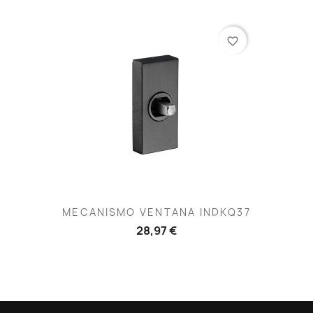
favorite_border
MECANISMO VENTANA INDKQ37
28,97 €