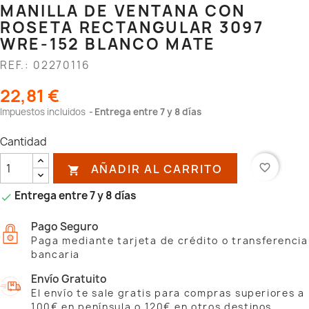
MANILLA DE VENTANA CON
ROSETA RECTANGULAR 3097
WRE-152 BLANCO MATE
REF.: 02270116
22,81 €
Impuestos incluidos
Entrega entre 7 y 8 días
Cantidad
AÑADIR AL CARRITO
favorite_border

Entrega entre 7 y 8 días

Pago Seguro
Paga mediante tarjeta de crédito o transferencia
bancaria
Envío Gratuito
El envío te sale gratis para compras superiores a
100€ en península o 120€ en otros destinos