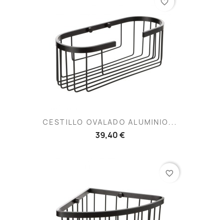
favorite_border
CESTILLO OVALADO ALUMINIO...
39,40 €
favorite_border