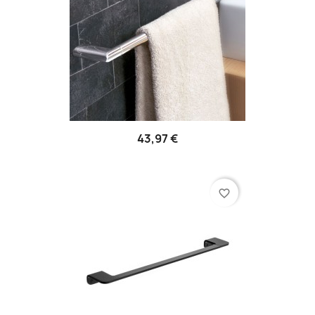
43,97 €
favorite_border