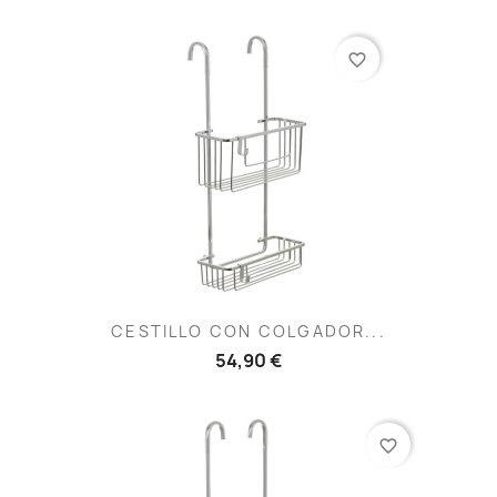
favorite_border
CESTILLO CON COLGADOR...
54,90 €
favorite_border