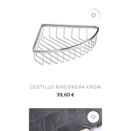
favorite_border
CESTILLO RINCONERA KROM
39,60 €
favorite_border