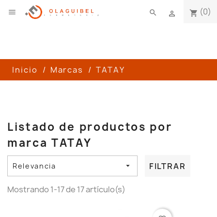
(0)

search
shopping_cart

Inicio
Marcas
TATAY
Listado de productos por
marca TATAY
FILTRAR
Relevancia

Mostrando 1-17 de 17 artículo(s)