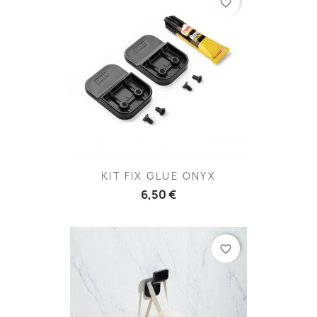
favorite_border
KIT FIX GLUE ONYX
6,50 €
favorite_border