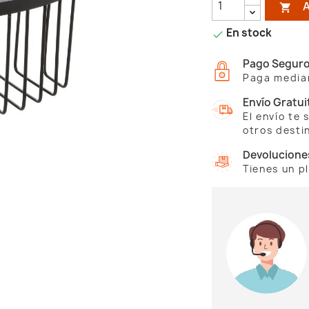

En stock

Pago Segur
Paga median
Envío Gratui
El envío te
otros desti
Devolucione
Tienes un p