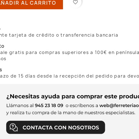
AÑADIR AL CARRITO
favorite_border
o
te tarjeta de crédito o transferencia bancaria
to
 sale gratis para compras superiores a 100€ en penínsul
nos
s
lazo de 15 días desde la recepción del pedido para dev