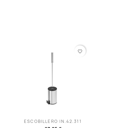
favorite_border
Vista rápida

ESCOBILLERO IN.42.311