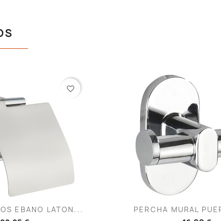
OS
favorite_border
ista rápida
Vista rápid

OS EBANO LATON...
PERCHA MURAL PUE