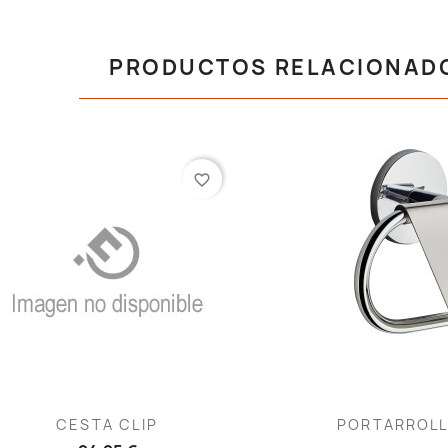
PRODUCTOS RELACIONAD
favorite_border
Vista rápida
V


CESTA CLIP
PORTARROLL