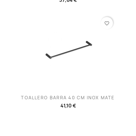
favorite_border
TOALLERO BARRA 40 CM INOX MATE
41,10 €