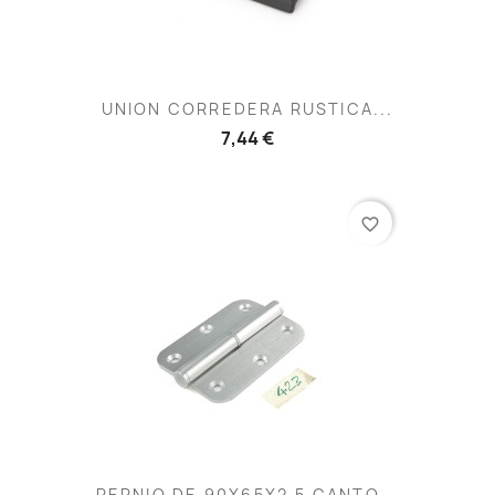
UNION CORREDERA RUSTICA...
7,44 €
favorite_border
PERNIO DE 90X65X2,5 CANTO...