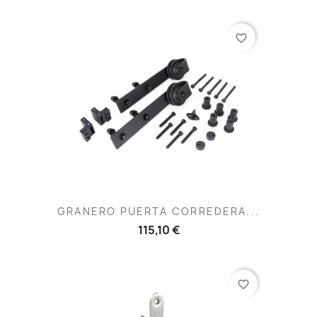
favorite_border
GRANERO PUERTA CORREDERA...
115,10 €
favorite_border