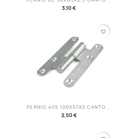
3,10 €
favorite_border
PERNIO 405 100X57X2 CANTO...
2,50 €