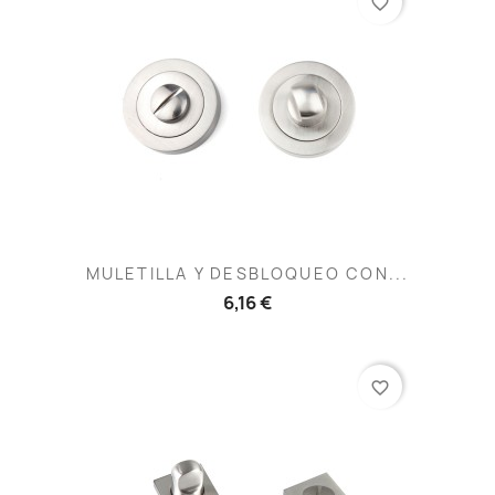
favorite_border
MULETILLA Y DESBLOQUEO CON...
6,16 €
favorite_border