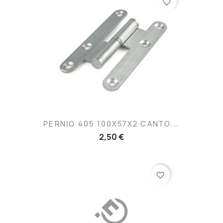
favorite_border
PERNIO 405 100X57X2 CANTO...
2,50 €
favorite_border