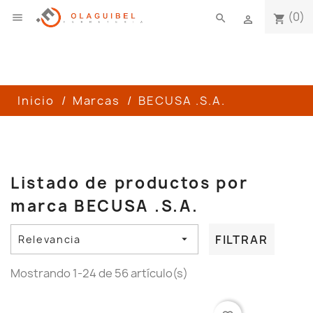
(0)

search
shopping_cart

Inicio
Marcas
BECUSA .S.A.
Listado de productos por
marca BECUSA .S.A.
FILTRAR
Relevancia

Mostrando 1-24 de 56 artículo(s)