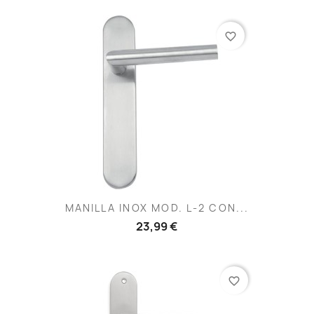
favorite_border
MANILLA INOX MOD. L-2 CON...
23,99 €
favorite_border