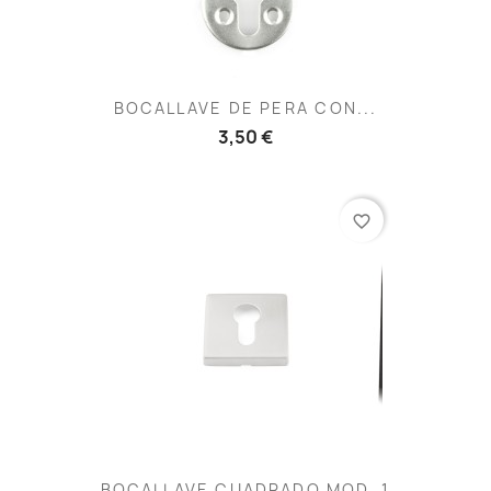
BOCALLAVE DE PERA CON...
3,50 €
favorite_border
BOCALLAVE CUADRADO MOD. 1