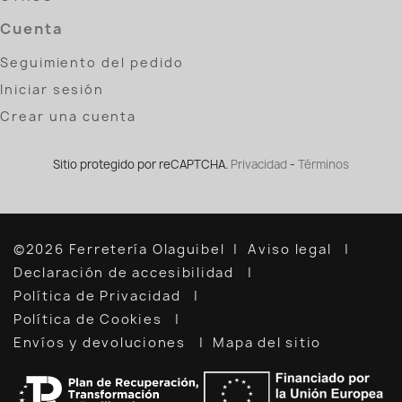
Cuenta
Seguimiento del pedido
Iniciar sesión
Crear una cuenta
Sitio protegido por reCAPTCHA.
Privacidad
-
Términos
©2026 Ferretería Olaguibel
Aviso legal
Declaración de accesibilidad
Política de Privacidad
Política de Cookies
Envíos y devoluciones
Mapa del sitio