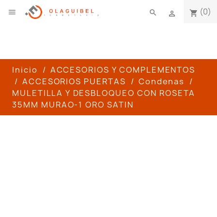
(0)

search
shopping_cart

Inicio
ACCESORIOS Y COMPLEMENTOS
ACCESORIOS PUERTAS
Condenas
MULETILLA Y DESBLOQUEO CON ROSETA
35MM MURAO-1 ORO SATIN