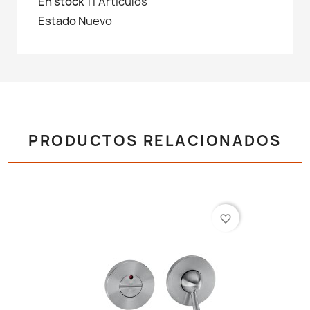
En stock
11 Artículos
Estado
Nuevo
PRODUCTOS RELACIONADOS
favorite_border