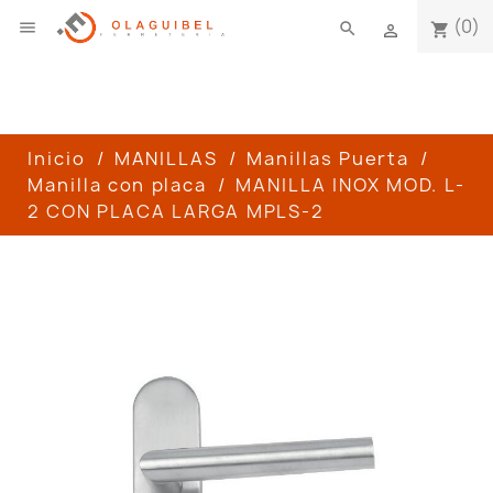
(0)

search
shopping_cart

Inicio
MANILLAS
Manillas Puerta
Manilla con placa
MANILLA INOX MOD. L-
2 CON PLACA LARGA MPLS-2