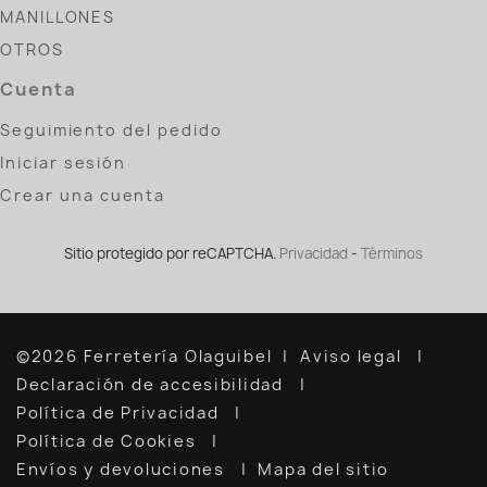
MANILLONES
OTROS
Cuenta
Seguimiento del pedido
Iniciar sesión
Crear una cuenta
Sitio protegido por reCAPTCHA.
Privacidad
-
Términos
©2026 Ferretería Olaguibel
Aviso legal
Declaración de accesibilidad
Política de Privacidad
Política de Cookies
Envíos y devoluciones
Mapa del sitio