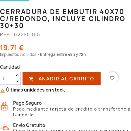
CERRADURA DE EMBUTIR 40X70
C/REDONDO, INCLUYE CILINDRO
30+30
REF.: 02250055
19,71 €
Impuestos incluidos
Entrega entre 48h y 72h
Cantidad
AÑADIR AL CARRITO
favorite_border

Últimas unidades en stock

Pago Seguro
Paga mediante tarjeta de crédito o transferencia
bancaria
Envío Gratuito