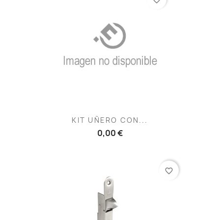
KIT UÑERO CON...
0,00 €
favorite_border