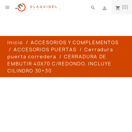
(0)

search
shopping_cart

Inicio
ACCESORIOS Y COMPLEMENTOS
ACCESORIOS PUERTAS
Cerradura
puerta corredera
CERRADURA DE
EMBUTIR 40X70 C/REDONDO, INCLUYE
CILINDRO 30+30