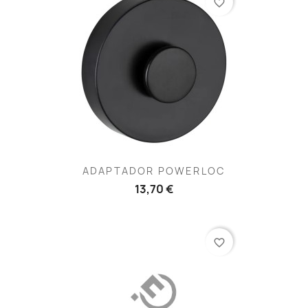
favorite_border
ADAPTADOR POWERLOC
13,70 €
favorite_border