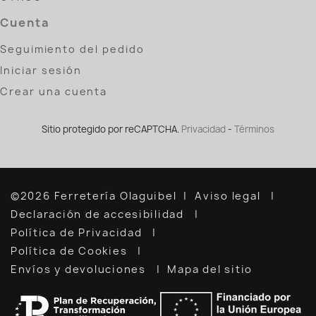
Cuenta
Seguimiento del pedido
Iniciar sesión
Crear una cuenta
Sitio protegido por reCAPTCHA.
Privacidad
-
Términos
©2026 Ferretería Olaguibel
Aviso legal
Declaración de accesibilidad
Política de Privacidad
Política de Cookies
Envíos y devoluciones
Mapa del sitio