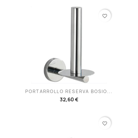
favorite_border
PORTARROLLO RESERVA BOSIO...
32,60 €
favorite_border