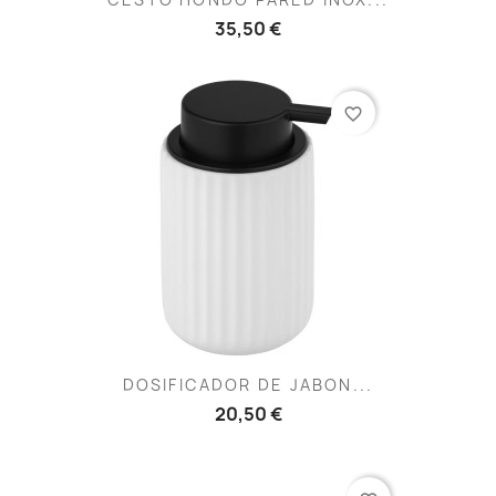
35,50 €
favorite_border
DOSIFICADOR DE JABON...
20,50 €