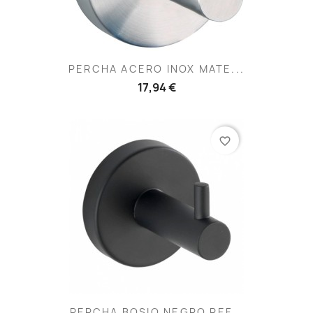
PERCHA ACERO INOX MATE...
17,94 €
favorite_border
PERCHA BOSIO NEGRO REF...