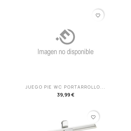
favorite_border
JUEGO PIE WC PORTARROLLO...
39,99 €
favorite_border