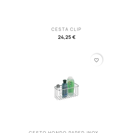
CESTA CLIP
24,25 €
favorite_border
CESTO HONDO PARED INOX...