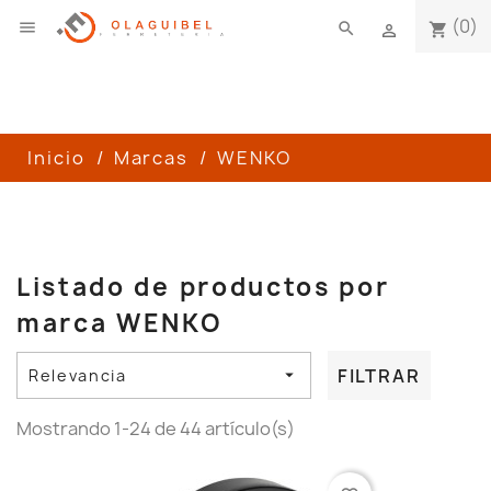
(0)

search
shopping_cart

Inicio
Marcas
WENKO
Listado de productos por
marca WENKO
FILTRAR
Relevancia

Mostrando 1-24 de 44 artículo(s)