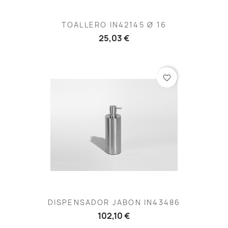
TOALLERO IN42145 Ø 16
25,03 €
favorite_border
DISPENSADOR JABON IN43486
102,10 €