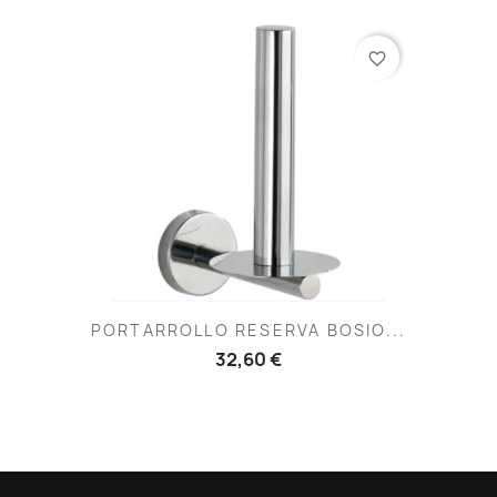
favorite_border
PORTARROLLO RESERVA BOSIO...
32,60 €