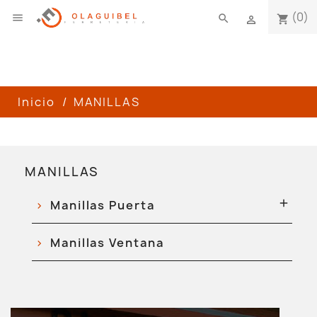
(0)

search
shopping_cart

Inicio
MANILLAS
MANILLAS

Manillas Puerta
Manillas Ventana