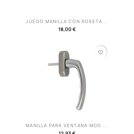
JUEGO MANILLA CON ROSETA...
18,00 €
favorite_border
MANILLA PARA VENTANA MOD....
12,93 €