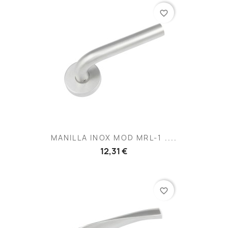
favorite_border
MANILLA INOX MOD MRL-1 ....
12,31 €
favorite_border