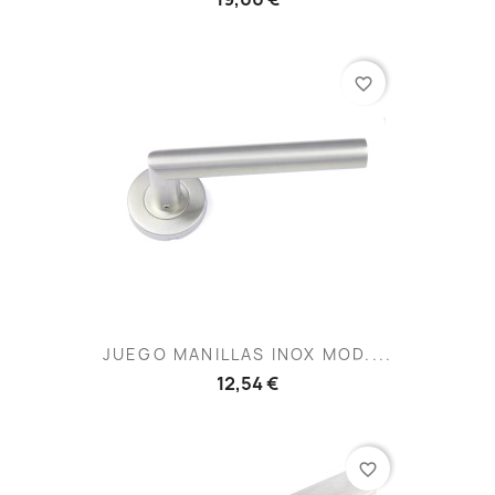
favorite_border
JUEGO MANILLAS INOX MOD....
12,54 €
favorite_border