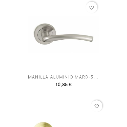
favorite_border
MANILLA ALUMINIO MARD-3...
10,85 €
favorite_border