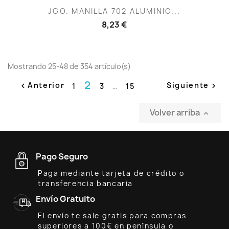
JGO. MANILLA 702 ALUMINIO...
8,23 €
Mostrando 25-48 de 354 artículo(s)
2
Anterior
Siguiente
1
3
…
15


Volver arriba

Pago Seguro
Paga mediante tarjeta de crédito o
transferencia bancaria
Envío Gratuito
El envío te sale gratis para compras
superiores a 100€ en península o