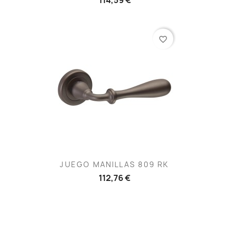
favorite_border
JUEGO MANILLAS 809 RK
112,76 €