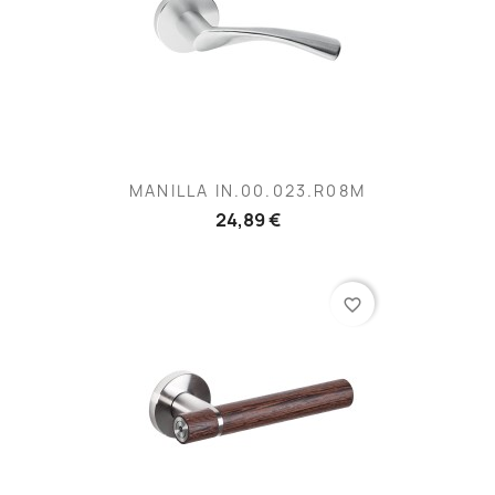
MANILLA IN.00.023.R08M
24,89 €
favorite_border