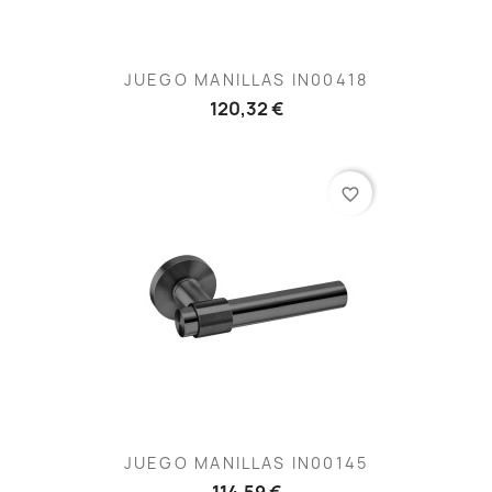
JUEGO MANILLAS IN00418
120,32 €
favorite_border
JUEGO MANILLAS IN00145
114,59 €