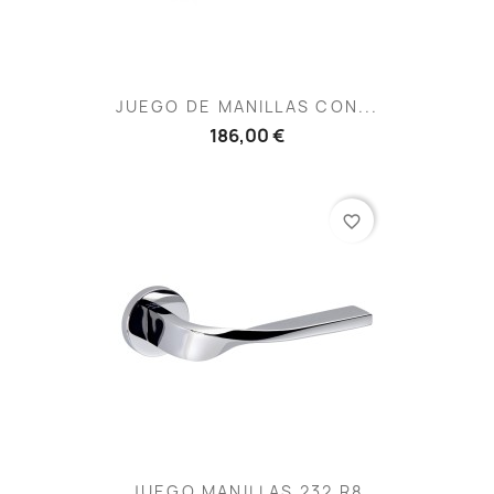
JUEGO DE MANILLAS CON...
186,00 €
favorite_border
JUEGO MANILLAS 232 R8