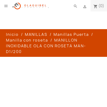
(0)

search
shopping_cart

Inicio
MANILLAS
Manillas Puerta
Manilla con roseta
MANILLON
INOXIDABLE OLA CON ROSETA MAN-
D1/200