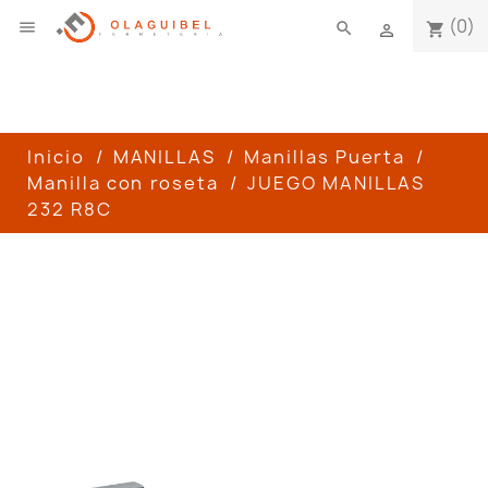
(0)

search
shopping_cart

Inicio
MANILLAS
Manillas Puerta
Manilla con roseta
JUEGO MANILLAS
232 R8C