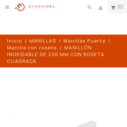
(0)

search
shopping_cart

Inicio
MANILLAS
Manillas Puerta
Manilla con roseta
MANILLÓN
INOXIDABLE DE 200 MM CON ROSETA
CUADRADA