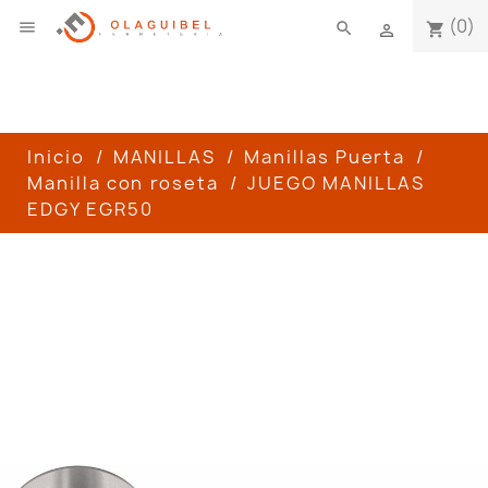
(0)

search
shopping_cart

Inicio
MANILLAS
Manillas Puerta
Manilla con roseta
JUEGO MANILLAS
EDGY EGR50