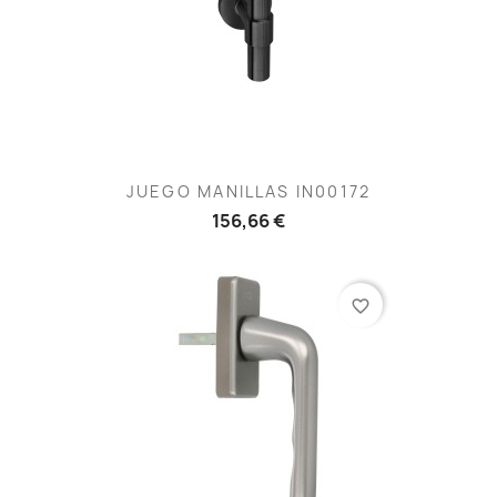
JUEGO MANILLAS IN00172
156,66 €
favorite_border