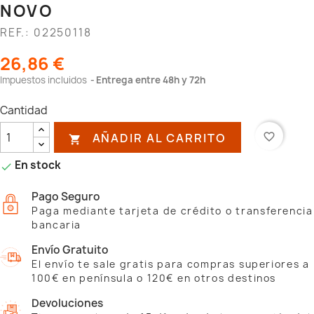
NOVO
REF.: 02250118
26,86 €
Impuestos incluidos
Entrega entre 48h y 72h
Cantidad
AÑADIR AL CARRITO
favorite_border

En stock

Pago Seguro
Paga mediante tarjeta de crédito o transferencia
bancaria
Envío Gratuito
El envío te sale gratis para compras superiores a
100€ en península o 120€ en otros destinos
Devoluciones