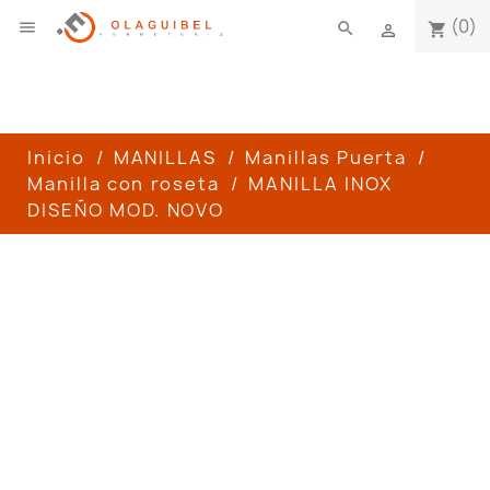
(0)

search
shopping_cart

Inicio
MANILLAS
Manillas Puerta
Manilla con roseta
MANILLA INOX
DISEÑO MOD. NOVO