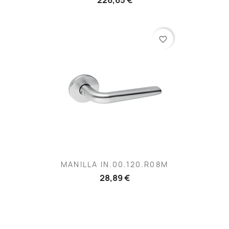
favorite_border
MANILLA IN.00.120.R08M
28,89 €