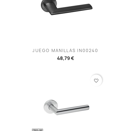
JUEGO MANILLAS IN00240
48,79 €
favorite_border