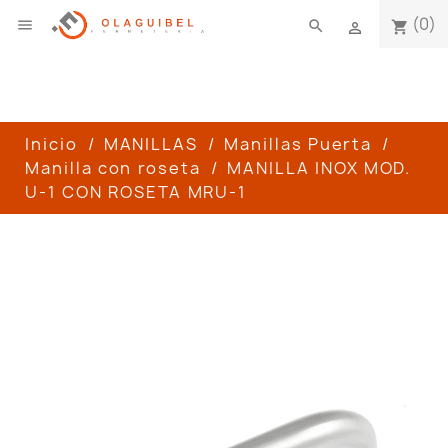
(0)

search
shopping_cart

Inicio
MANILLAS
Manillas Puerta
Manilla con roseta
MANILLA INOX MOD.
U-1 CON ROSETA MRU-1