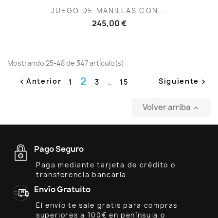
JUEGO DE MANILLAS CON...
245,00 €
Mostrando 25-48 de 347 artículo(s)
2
Anterior
Siguiente
1
3
…
15


Volver arriba

Pago Seguro
Paga mediante tarjeta de crédito o
transferencia bancaria
Envío Gratuito
El envío te sale gratis para compras
superiores a 100€ en península o