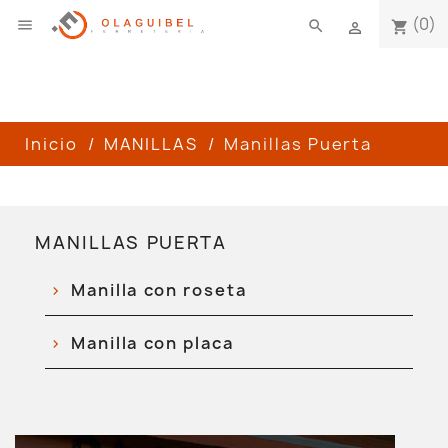
(0)

search
shopping_cart

Inicio
MANILLAS
Manillas Puerta
MANILLAS PUERTA
Manilla con roseta
Manilla con placa