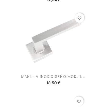
favorite_border
MANILLA INOX DISEÑO MOD. 1...
18,50 €
favorite_border