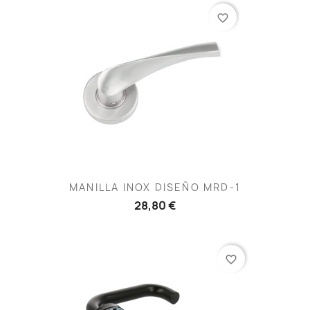
favorite_border
MANILLA INOX DISEÑO MRD-1
28,80 €
favorite_border