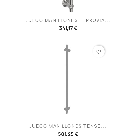
JUEGO MANILLONES FERROVIA...
341,17 €
favorite_border
JUEGO MANILLONES TENSE...
501,25 €