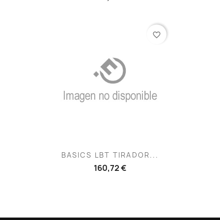
favorite_border
BASICS LBT TIRADOR...
160,72 €