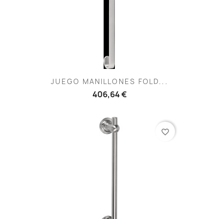
JUEGO MANILLONES FOLD...
406,64 €
favorite_border