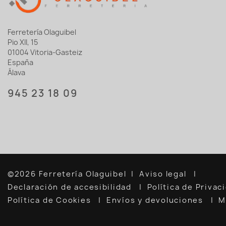
Ferretería Olaguibel
Pio XII, 15
01004 Vitoria-Gasteiz
España
Álava
945 23 18 09
©2026 Ferretería Olaguibel
Aviso legal
Declaración de accesibilidad
Política de Priva
Política de Cookies
Envíos y devoluciones
M