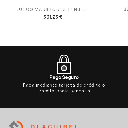
Vista rápida

JUEGO MANILLONES TENSE...
J
501,25 €
Pago Seguro
Paga mediante tarjeta de crédito o
transferencia bancaria