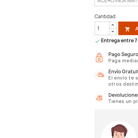
Cantidad

Entrega entre 7 

Pago Segur
Paga median
Envío Gratui
El envío te
otros desti
Devolucione
Tienes un p