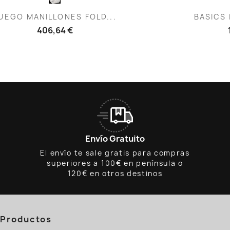
Vista rápida
V


UEGO MANILLONES FOLD...
BASICS 
406,64 €
Envío Gratuito
El envío te sale gratis para compras
superiores a 100€ en península o
120€ en otros destinos
Productos