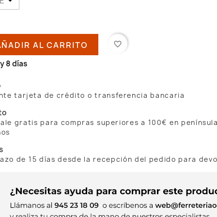
AÑADIR AL CARRITO
favorite_border
y 8 días
o
te tarjeta de crédito o transferencia bancaria
to
 sale gratis para compras superiores a 100€ en penínsul
nos
s
lazo de 15 días desde la recepción del pedido para dev