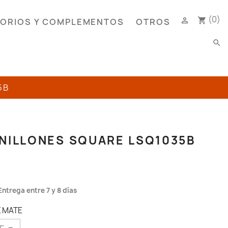
(0)

shopping_cart
ORIOS Y COMPLEMENTOS
OTROS
search
5B
NILLONES SQUARE LSQ1035B
Entrega entre 7 y 8 días
X MATE