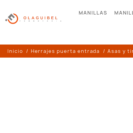
MANILLAS
MANIL
Inicio
Herrajes puerta entrada
Asas y t