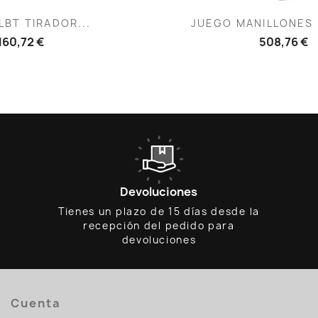
ista rápida
Vista rápid

LBT TIRADOR...
JUEGO MANILLONES 
160,72 €
508,76 €
Devoluciones
Tienes un plazo de 15 días desde la
recepción del pedido para
devoluciones
Cuenta