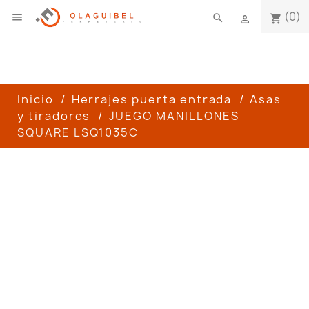
(0)

search
shopping_cart

Inicio
Herrajes puerta entrada
Asas
y tiradores
JUEGO MANILLONES
SQUARE LSQ1035C