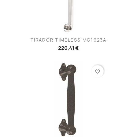
TIRADOR TIMELESS MG1923A
220,41 €
favorite_border