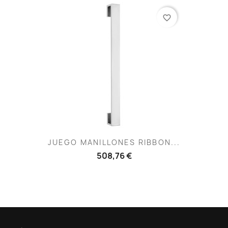
favorite_border
JUEGO MANILLONES RIBBON...
508,76 €