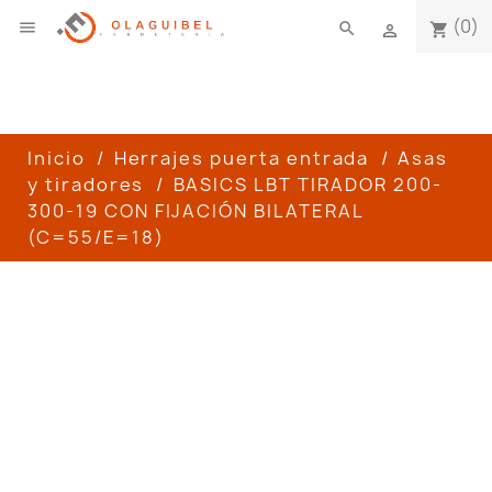
(0)

search
shopping_cart

Inicio
Herrajes puerta entrada
Asas
y tiradores
BASICS LBT TIRADOR 200-
300-19 CON FIJACIÓN BILATERAL
(C=55/E=18)