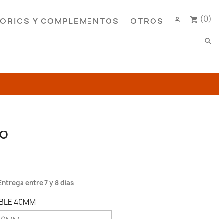
(0)

shopping_cart
ORIOS Y COMPLEMENTOS
OTROS
search
MO
Entrega entre 7 y 8 días
OBLE 40MM