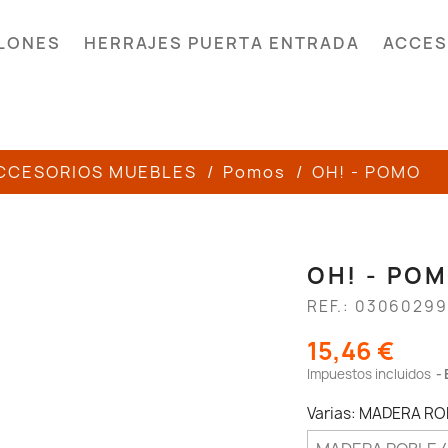
LONES
HERRAJES PUERTA ENTRADA
ACCES
CCESORIOS MUEBLES
Pomos
OH! - POMO
OH! - PO
REF.: 03060299
15,46 €
Impuestos incluidos
Varias: MADERA R