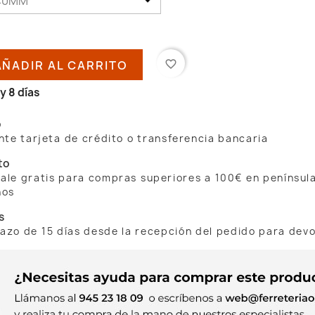
AÑADIR AL CARRITO
favorite_border
y 8 días
o
te tarjeta de crédito o transferencia bancaria
to
 sale gratis para compras superiores a 100€ en penínsul
nos
s
lazo de 15 días desde la recepción del pedido para dev