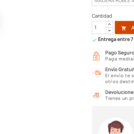
Cantidad

Entrega entre 7 

Pago Segur
Paga median
Envío Gratui
El envío te
otros desti
Devolucione
Tienes un p