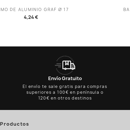
Vista rápida
V


MO DE ALUMINIO GRAF Ø 17
BA
4,24 €
Envío Gratuito
El envío te sale gratis para compras
superiores a 100€ en península o
120€ en otros destinos
Productos