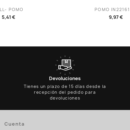
ista rápida
Vista rápid

LL- POMO
POMO IN2216
5,41 €
9,97 €
Devoluciones
Tienes un plazo de 15 días desde la
recepción del pedido para
devoluciones
Cuenta