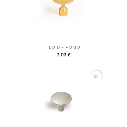
FLOID - POMO
7,03 €
favorite_border