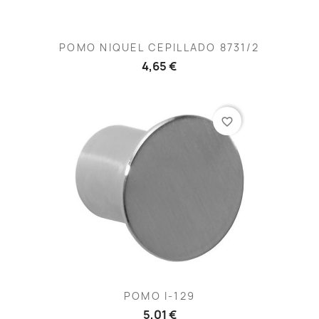
POMO NIQUEL CEPILLADO 8731/2
4,65 €
favorite_border
POMO I-129
5,01 €