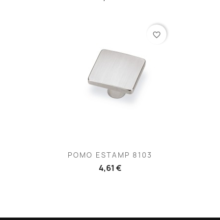
favorite_border
POMO ESTAMP 8103
4,61 €