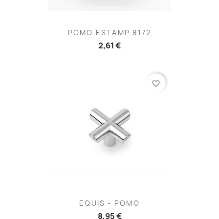
POMO ESTAMP 8172
2,61 €
favorite_border
EQUIS - POMO
8,95 €