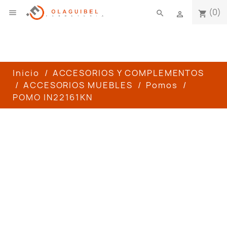
(0)

search
shopping_cart

Inicio
ACCESORIOS Y COMPLEMENTOS
ACCESORIOS MUEBLES
Pomos
POMO IN22161KN