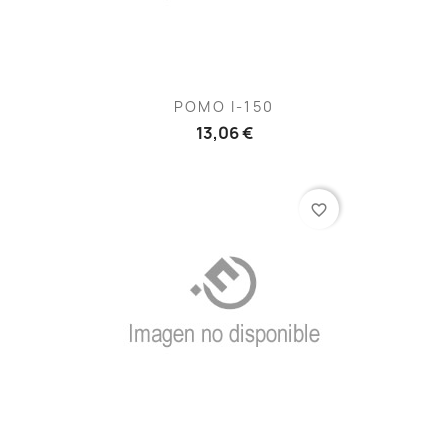
POMO I-150
13,06 €
favorite_border