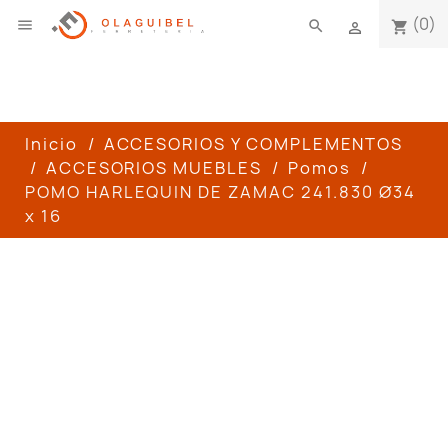
(0)

search
shopping_cart

Inicio
ACCESORIOS Y COMPLEMENTOS
ACCESORIOS MUEBLES
Pomos
POMO HARLEQUIN DE ZAMAC 241.830 Ø34
x 16