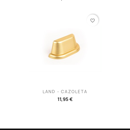
favorite_border
LAND - CAZOLETA
11,95 €