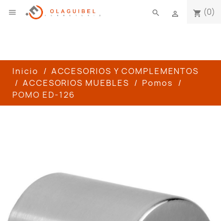
(0)

search
shopping_cart

Inicio
ACCESORIOS Y COMPLEMENTOS
ACCESORIOS MUEBLES
Pomos
POMO ED-126