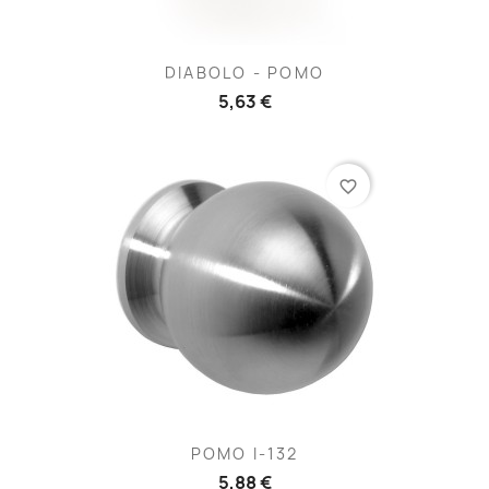
DIABOLO - POMO
5,63 €
favorite_border
POMO I-132
5,88 €