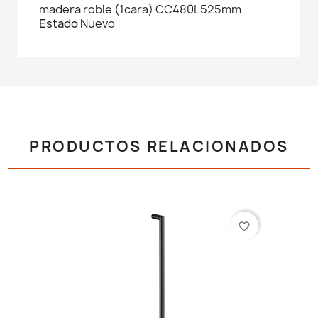
madera roble (1cara) CC480L525mm
Estado
Nuevo
PRODUCTOS RELACIONADOS
favorite_border