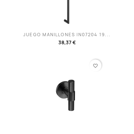
JUEGO MANILLONES IN07204 19...
38,37 €
favorite_border