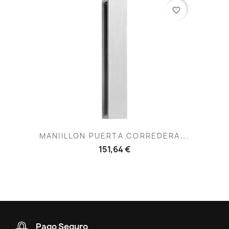
favorite_border
MANIILLON PUERTA CORREDERA...
151,64 €
Pago Seguro