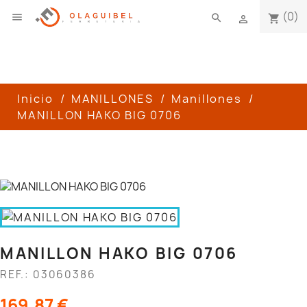
(0)

search
shopping_cart

Inicio
MANILLONES
Manillones
MANILLON HAKO BIG 0706
MANILLON HAKO BIG 0706
REF.: 03060386
169,87 €