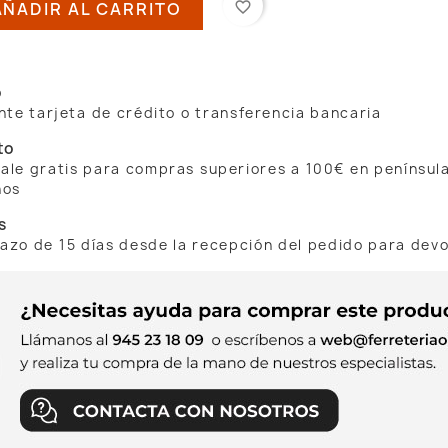
AÑADIR AL CARRITO
favorite_border
o
te tarjeta de crédito o transferencia bancaria
to
 sale gratis para compras superiores a 100€ en penínsul
nos
s
lazo de 15 días desde la recepción del pedido para dev