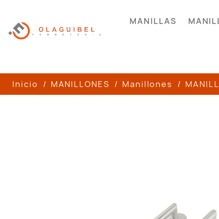
MANILLAS
MANIL
Inicio
MANILLONES
Manillones
MANIL