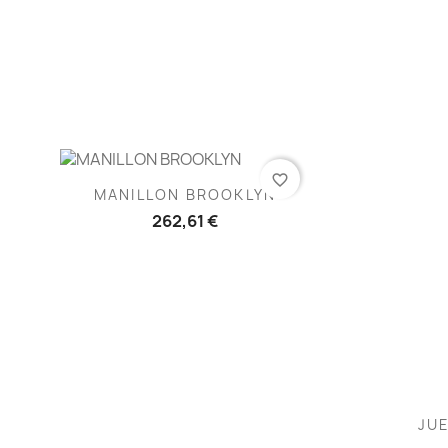
favorite_border
Vista rápida

MANILLON BROOKLYN
262,61 €
JUE