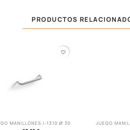
PRODUCTOS RELACIONAD
favorite_border
Vista rápida
V


GO MANILLONES I-1310 Ø 30
JUEGO MANILL