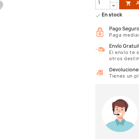

En stock

Pago Segur
Paga median
Envío Gratui
El envío te
otros desti
Devolucione
Tienes un p