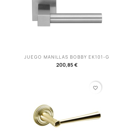
JUEGO MANILLAS BOBBY EK101-G
200,85 €
favorite_border