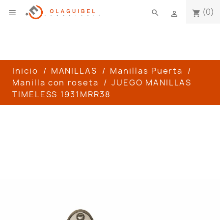
(0)

search
shopping_cart

Inicio
MANILLAS
Manillas Puerta
Manilla con roseta
JUEGO MANILLAS
TIMELESS 1931MRR38