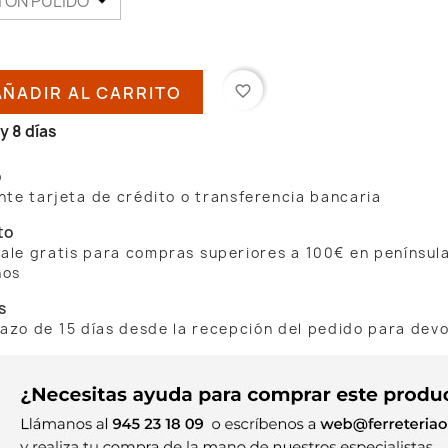
AÑADIR AL CARRITO
favorite_border
y 8 días
o
te tarjeta de crédito o transferencia bancaria
to
 sale gratis para compras superiores a 100€ en penínsul
nos
s
lazo de 15 días desde la recepción del pedido para dev