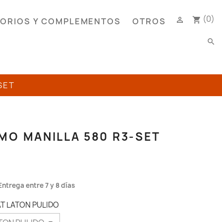
(0)

shopping_cart
ORIOS Y COMPLEMENTOS
OTROS
search
SET
MO MANILLA 580 R3-SET
Entrega entre 7 y 8 días
AT LATON PULIDO