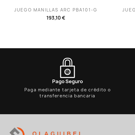
Vista rápida

JUEGO MANILLAS ARC PBA101-G
JUEG
193,10 €
Pago Seguro
Paga mediante tarjeta de crédito o
transferencia bancaria