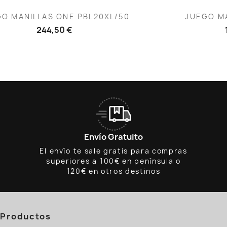
Vista rápida
V


O MANILLAS ONE PBL20XL/50
JUEGO MA
244,50 €
Envío Gratuito
El envío te sale gratis para compras
superiores a 100€ en península o
120€ en otros destinos
Productos