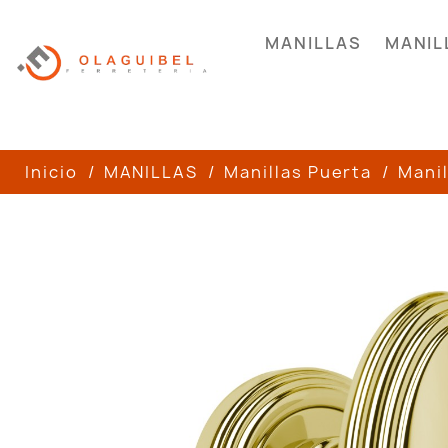
MANILLAS
MANIL
Inicio
MANILLAS
Manillas Puerta
Manil