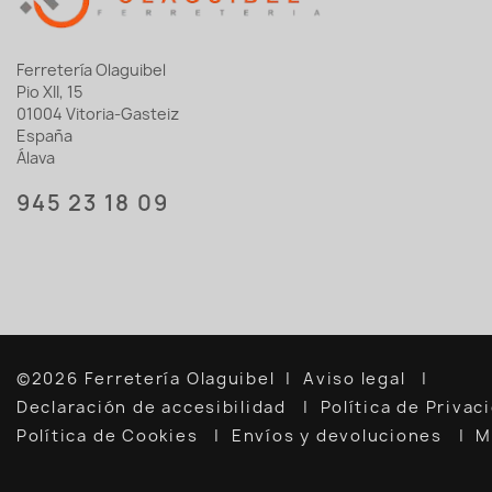
Ferretería Olaguibel
Pio XII, 15
01004 Vitoria-Gasteiz
España
Álava
945 23 18 09
©2026 Ferretería Olaguibel
Aviso legal
Declaración de accesibilidad
Política de Priva
Política de Cookies
Envíos y devoluciones
M