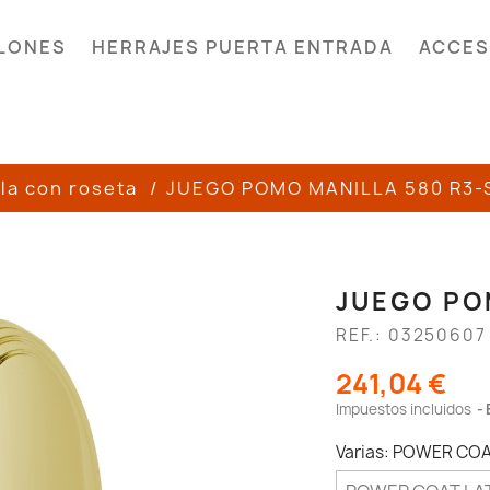
LONES
HERRAJES PUERTA ENTRADA
ACCES
la con roseta
JUEGO POMO MANILLA 580 R3-
JUEGO PO
REF.: 03250607
241,04 €
Impuestos incluidos
Varias: POWER CO