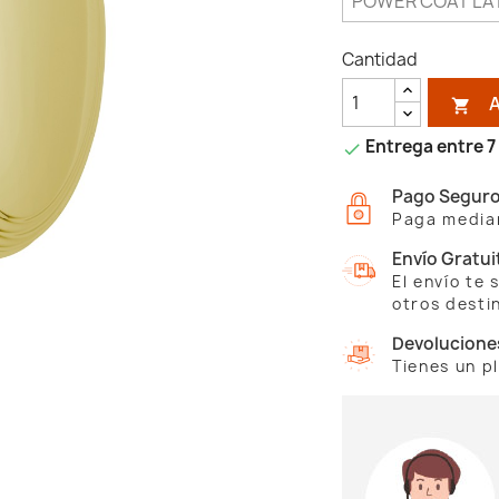
Cantidad

Entrega entre 7 

Pago Segur
Paga median
Envío Gratui
El envío te
otros desti
Devolucione
Tienes un p