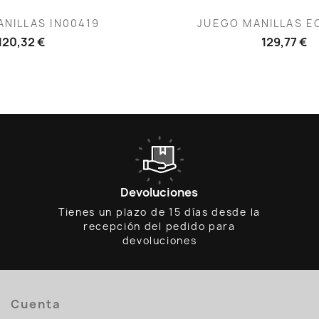
ista rápida
Vista rápid

NILLAS IN00419
JUEGO MANILLAS EC
120,32 €
129,77 €
Devoluciones
Tienes un plazo de 15 días desde la
recepción del pedido para
devoluciones
Cuenta