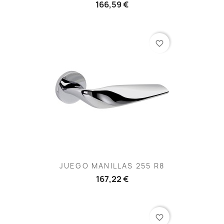
166,59 €
favorite_border
JUEGO MANILLAS 255 R8
167,22 €
favorite_border