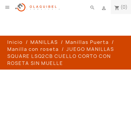
(0)

search
shopping_cart

Inicio
MANILLAS
Manillas Puerta
Manilla con roseta
JUEGO MANILLAS
SQUARE LSQ2CB CUELLO CORTO CON
ROSETA SIN MUELLE