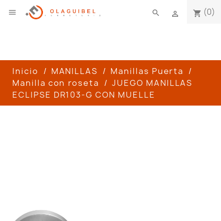
(0)

search
shopping_cart

Inicio
MANILLAS
Manillas Puerta
Manilla con roseta
JUEGO MANILLAS
ECLIPSE DR103-G CON MUELLE