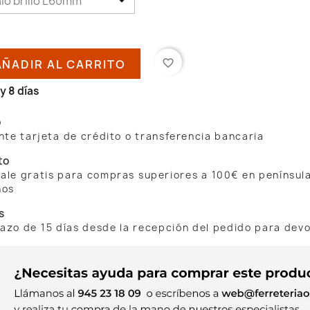
AÑADIR AL CARRITO
favorite_border
y 8 días
o
te tarjeta de crédito o transferencia bancaria
to
 sale gratis para compras superiores a 100€ en penínsul
nos
s
lazo de 15 días desde la recepción del pedido para dev