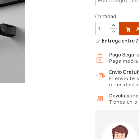
Cantidad

Entrega entre 7 

Pago Segur
Paga median
Envío Gratui
El envío te
otros desti
Devolucione
Tienes un p