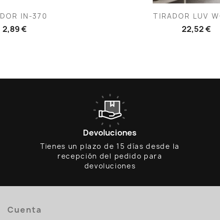
ista rápida
Vista rápid

DOR IN-370
TIRADOR LUV 
2,89 €
22,52 €
Devoluciones
Tienes un plazo de 15 días desde la
recepción del pedido para
devoluciones
Cuenta