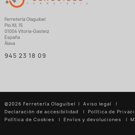
Ferretería Olaguibel
Pio XII, 15
01004 Vitoria-Gasteiz
España
Álava
945 23 18 09
©2026 Ferretería Olaguibel
Aviso legal
Declaración de accesibilidad
Política de Priva
Política de Cookies
Envíos y devoluciones
M