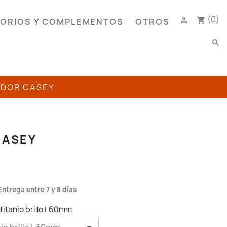
(0)

shopping_cart
ORIOS Y COMPLEMENTOS
OTROS
search
ADOR CASEY
CASEY
Entrega entre 7 y 8 días
titanio brillo L60mm