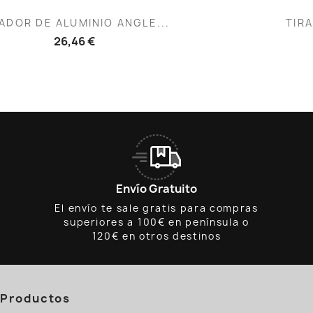
Vista rápida
V


ADOR DE ALUMINIO ANGLE...
TIRA
26,46 €
Envío Gratuito
El envío te sale gratis para compras
superiores a 100€ en península o
120€ en otros destinos
Productos