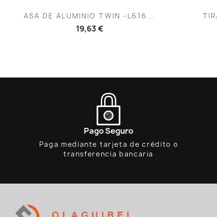
Vista rápida

ASA DE ALUMINIO TWIN -L616...
TIR
19,63 €
Pago Seguro
Paga mediante tarjeta de crédito o
transferencia bancaria