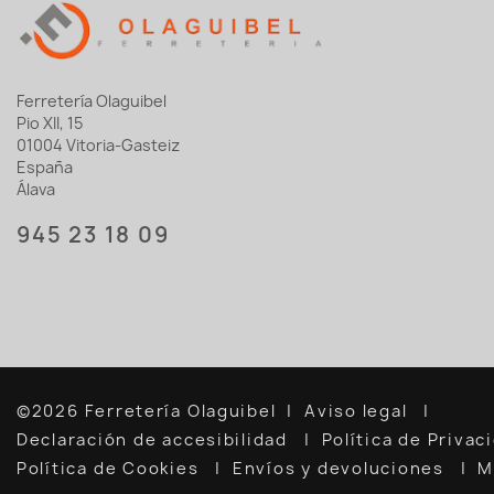
Ferretería Olaguibel
Pio XII, 15
01004 Vitoria-Gasteiz
España
Álava
945 23 18 09
©2026 Ferretería Olaguibel
Aviso legal
Declaración de accesibilidad
Política de Priva
Política de Cookies
Envíos y devoluciones
M