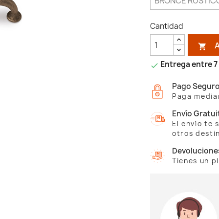
Cantidad

Entrega entre 7 

Pago Segur
Paga median
Envío Gratui
El envío te
otros desti
Devolucione
Tienes un p