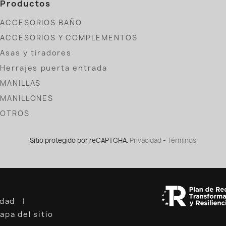
Productos
ACCESORIOS BAÑO
ACCESORIOS Y COMPLEMENTOS
Asas y tiradores
Herrajes puerta entrada
MANILLAS
MANILLONES
OTROS
Sitio protegido por reCAPTCHA.
Privacidad
-
Términos
cidad
apa del sitio