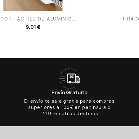
Vista rápida
V


ADOR TACTILE DE ALUMINIO...
TIRAD
9,01 €
Envío Gratuito
El envío te sale gratis para compras
superiores a 100€ en península o
120€ en otros destinos