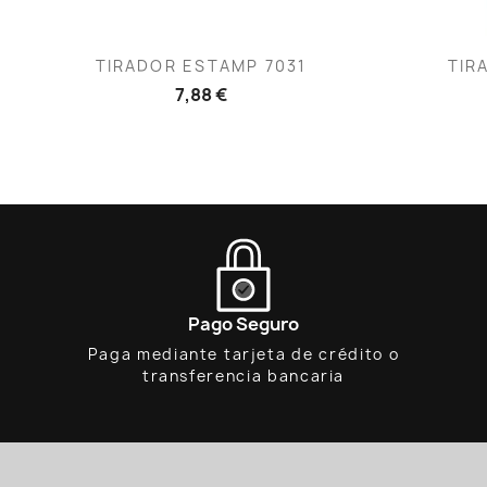
Vista rápida

TIRADOR ESTAMP 7031
TIR
7,88 €
Pago Seguro
Paga mediante tarjeta de crédito o
transferencia bancaria