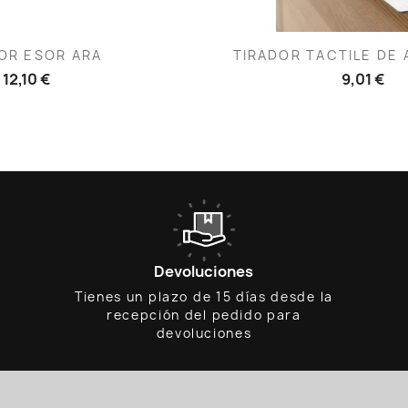
ista rápida
Vista rápid

OR ESOR ARA
TIRADOR TACTILE DE A
12,10 €
9,01 €
Devoluciones
Tienes un plazo de 15 días desde la
recepción del pedido para
devoluciones