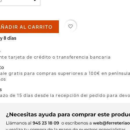
AÑADIR AL CARRITO
favorite_border
y 8 días
o
te tarjeta de crédito o transferencia bancaria
to
 sale gratis para compras superiores a 100€ en penínsul
nos
s
lazo de 15 días desde la recepción del pedido para dev