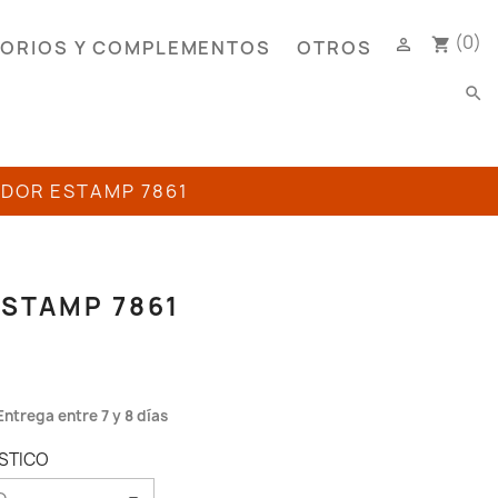
(0)

shopping_cart
ORIOS Y COMPLEMENTOS
OTROS
search
ADOR ESTAMP 7861
ESTAMP 7861
Entrega entre 7 y 8 días
ÚSTICO